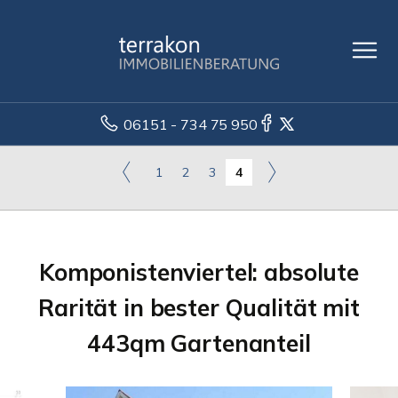
06151 - 734 75 950
1
2
3
4
Komponistenviertel: absolute
Rarität in bester Qualität mit
443qm Gartenanteil