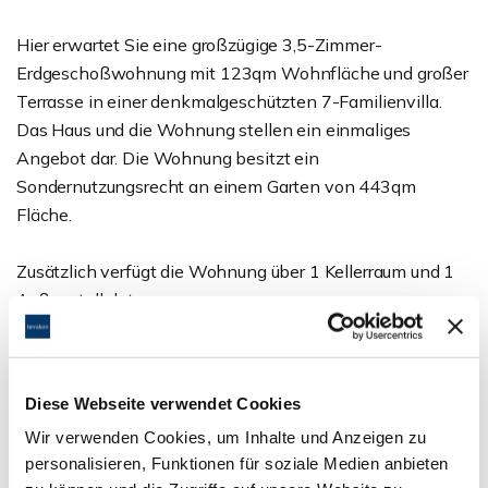
Hier erwartet Sie eine großzügige 3,5-Zimmer-
Erdgeschoßwohnung mit 123qm Wohnfläche und großer
Terrasse in einer denkmalgeschützten 7-Familienvilla.
Das Haus und die Wohnung stellen ein einmaliges
Angebot dar. Die Wohnung besitzt ein
Sondernutzungsrecht an einem Garten von 443qm
Fläche.
Zusätzlich verfügt die Wohnung über 1 Kellerraum und 1
Außenstellplatz.
Gemeinschaftsräume sind eine Waschküche und ein
Fahrradraum.
Diese Webseite verwendet Cookies
Wir verwenden Cookies, um Inhalte und Anzeigen zu
Die Wohnung ist aktuell vermietet. Die Mieteinnahme
personalisieren, Funktionen für soziale Medien anbieten
beträgt 1.400 Euro kalt monatlich. Gerne erläutern wir