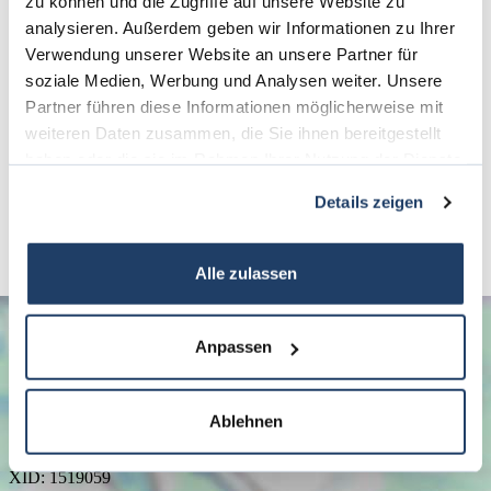
zu können und die Zugriffe auf unsere Website zu
Ihnen die Möglichkeiten einer eventuellen Selbstnutzung.
analysieren. Außerdem geben wir Informationen zu Ihrer
Verwendung unserer Website an unsere Partner für
Ansprechpartner
soziale Medien, Werbung und Analysen weiter. Unsere
Partner führen diese Informationen möglicherweise mit
Telefon: 06071 - 391 99 77
weiteren Daten zusammen, die Sie ihnen bereitgestellt
Telefax: 06071 - 391 99 79
haben oder die sie im Rahmen Ihrer Nutzung der Dienste
info@terrakon.de
gesammelt haben.
Details zeigen
Alle zulassen
Anpassen
Ablehnen