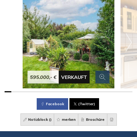
595.000,- €
VERKAUFT
Facebook
(Twitter)
Notizblock (
)
merken
Broschüre