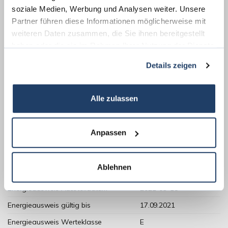
soziale Medien, Werbung und Analysen weiter. Unsere
Energieausweis (Bedarfsausweis)
Partner führen diese Informationen möglicherweise mit
weiteren Daten zusammen, die Sie ihnen bereitgestellt
haben oder die sie im Rahmen Ihrer Nutzung der Dienste
gesammelt haben.
Details zeigen
158,59 kWh / (m²*a)
Endenergiebedarf
Alle zulassen
Anpassen
Weitere Informationen
Ablehnen
Wesentlicher Energieträger
Gas
Energieausweis Ausstelldatum
2021-09-18
Energieausweis gültig bis
17.09.2021
Energieausweis Werteklasse
E