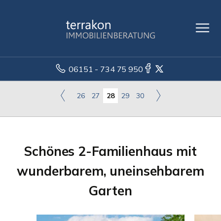
06151 - 734 75 950
26
27
28
29
30
Schönes 2-Familienhaus mit
wunderbarem, uneinsehbarem
Garten