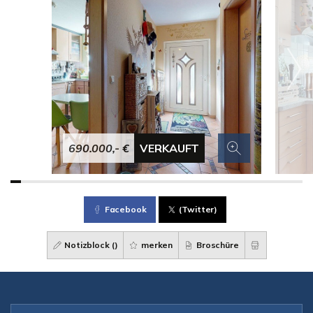
690.000,- €
VERKAUFT
Facebook
(Twitter)
Notizblock (
)
merken
Broschüre