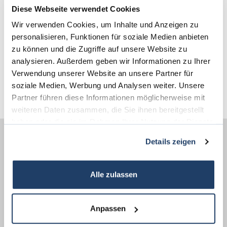
odenwald@terrakon.de
Diese Webseite verwendet Cookies
Wir verwenden Cookies, um Inhalte und Anzeigen zu
personalisieren, Funktionen für soziale Medien anbieten
Links
zu können und die Zugriffe auf unsere Website zu
3D - Rundgang
analysieren. Außerdem geben wir Informationen zu Ihrer
Verwendung unserer Website an unsere Partner für
Homepage
soziale Medien, Werbung und Analysen weiter. Unsere
Partner führen diese Informationen möglicherweise mit
weiteren Daten zusammen, die Sie ihnen bereitgestellt
haben oder die sie im Rahmen Ihrer Nutzung der Dienste
gesammelt haben.
Details zeigen
Energieausweis (Verbrauchsausweis)
Alle zulassen
Anpassen
80,30 kWh / (m²*a)
Energieverbrauchskennwert