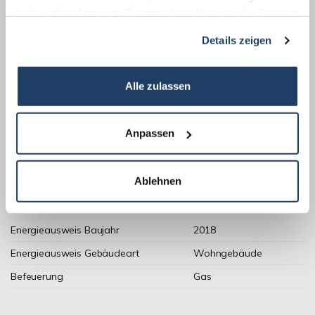
Endenergiebedarf
haben oder die sie im Rahmen Ihrer Nutzung der Dienste
gesammelt haben.
Details zeigen
Weitere Informationen
Alle zulassen
Wesentlicher Energieträger
Gas
Anpassen
Energieausweis Ausstelldatum
2022-06-27
Energieausweis gültig bis
28.06.2032
Ablehnen
Energieausweis Jahrgang
ab dem 1.5.2014
Energieausweis Werteklasse
E
Energieausweis Baujahr
2018
Energieausweis Gebäudeart
Wohngebäude
Befeuerung
Gas