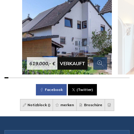
619.000,- €
VERKAUFT
Facebook
(Twitter)
Notizblock (
)
merken
Broschüre