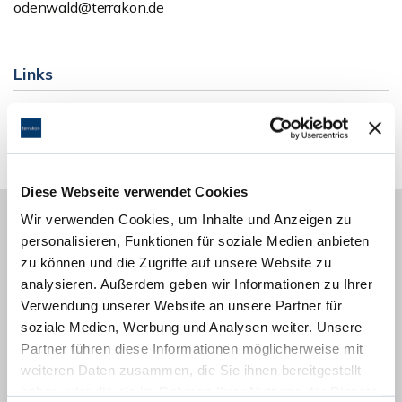
odenwald@terrakon.de
Links
Homepage
Diese Webseite verwendet Cookies
Wir verwenden Cookies, um Inhalte und Anzeigen zu
personalisieren, Funktionen für soziale Medien anbieten
Energieausweis (Bedarfsausweis)
zu können und die Zugriffe auf unsere Website zu
analysieren. Außerdem geben wir Informationen zu Ihrer
Verwendung unserer Website an unsere Partner für
soziale Medien, Werbung und Analysen weiter. Unsere
Partner führen diese Informationen möglicherweise mit
356,60 kWh / (m²*a)
weiteren Daten zusammen, die Sie ihnen bereitgestellt
Endenergiebedarf
haben oder die sie im Rahmen Ihrer Nutzung der Dienste