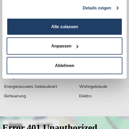
gesammelt haben.
Details zeigen
Weitere Informationen
Alle zulassen
Wesentlicher Energieträger
Strom
Anpassen
Energieausweis Ausstelldatum
2021-08-25
Energieausweis gültig bis
24.08.2031
Ablehnen
Energieausweis Jahrgang
ab dem 1.5.2014
Energieausweis Werteklasse
H
Energieausweis Gebäudeart
Wohngebäude
Befeuerung
Elektro