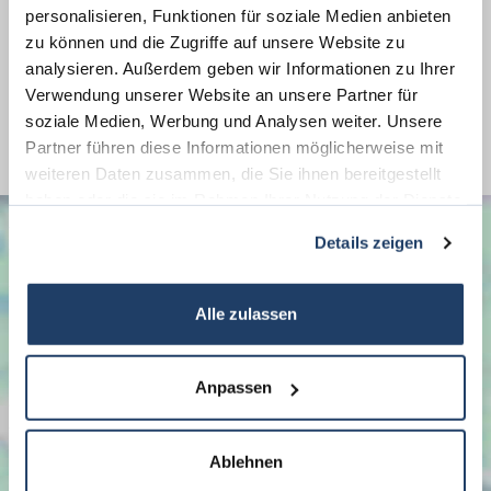
Energieausweis Werteklasse
A_PLUS
personalisieren, Funktionen für soziale Medien anbieten
zu können und die Zugriffe auf unsere Website zu
Energieausweis Baujahr
2019
analysieren. Außerdem geben wir Informationen zu Ihrer
Energieausweis Gebäudeart
Wohngebäude
Verwendung unserer Website an unsere Partner für
Befeuerung
Elektro
soziale Medien, Werbung und Analysen weiter. Unsere
Partner führen diese Informationen möglicherweise mit
weiteren Daten zusammen, die Sie ihnen bereitgestellt
haben oder die sie im Rahmen Ihrer Nutzung der Dienste
gesammelt haben.
Details zeigen
Alle zulassen
Anpassen
Ablehnen