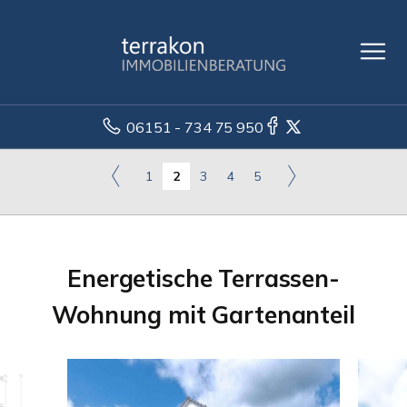
06151 - 734 75 950
1
2
3
4
5
Energetische Terrassen-
Wohnung mit Gartenanteil