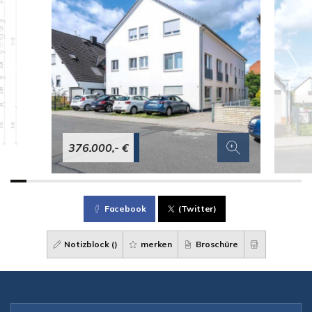
376.000,- €
Facebook
(Twitter)
Notizblock (
)
merken
Broschüre