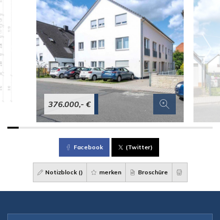
376.000,- €
Facebook
(Twitter)
Notizblock (
)
merken
Broschüre