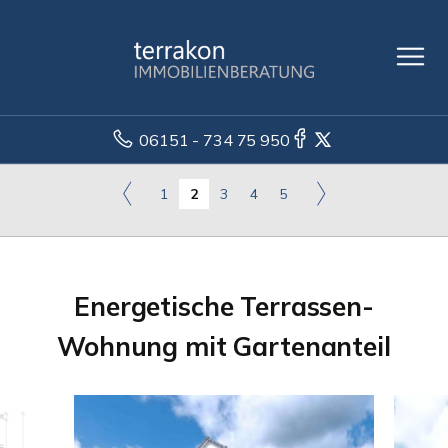
06151 - 734 75 950
1
2
3
4
5
Energetische Terrassen-
Wohnung mit Gartenanteil