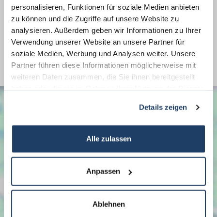
Energieausweis Werteklasse
A_PLUS
personalisieren, Funktionen für soziale Medien anbieten
zu können und die Zugriffe auf unsere Website zu
Energieausweis Baujahr
2019
analysieren. Außerdem geben wir Informationen zu Ihrer
Energieausweis Gebäudeart
Wohngebäude
Verwendung unserer Website an unsere Partner für
Befeuerung
Elektro
soziale Medien, Werbung und Analysen weiter. Unsere
Partner führen diese Informationen möglicherweise mit
weiteren Daten zusammen, die Sie ihnen bereitgestellt
haben oder die sie im Rahmen Ihrer Nutzung der Dienste
gesammelt haben.
Details zeigen
Alle zulassen
Anpassen
Ablehnen