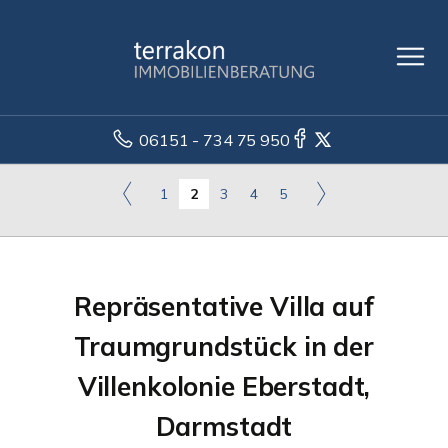
06151 - 734 75 950
1
2
3
4
5
Repräsentative Villa auf
Traumgrundstück in der
Villenkolonie Eberstadt,
Darmstadt