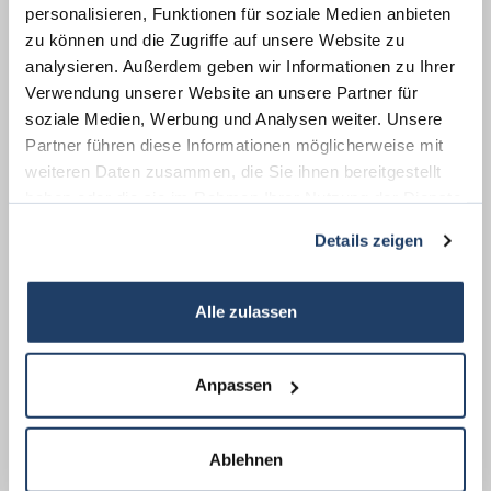
personalisieren, Funktionen für soziale Medien anbieten
Energieausweis (Bedarfsausweis)
zu können und die Zugriffe auf unsere Website zu
analysieren. Außerdem geben wir Informationen zu Ihrer
Verwendung unserer Website an unsere Partner für
soziale Medien, Werbung und Analysen weiter. Unsere
Partner führen diese Informationen möglicherweise mit
184,90 kWh / (m²*a)
weiteren Daten zusammen, die Sie ihnen bereitgestellt
Endenergiebedarf
haben oder die sie im Rahmen Ihrer Nutzung der Dienste
gesammelt haben.
Details zeigen
Weitere Informationen
Alle zulassen
Wesentlicher Energieträger
Gas
Anpassen
Energieausweis Ausstelldatum
2025-06-23
Energieausweis gültig bis
22.06.2035
Energieausweis Jahrgang
ab dem 1.5.2014
Ablehnen