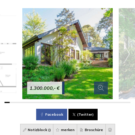
1.300.000,- €
Facebook
(Twitter)
Notizblock (
)
merken
Broschüre