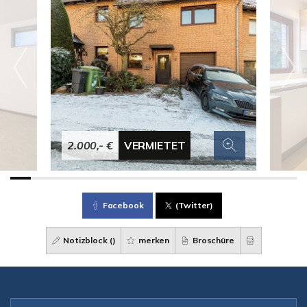
2.000,- €
VERMIETET
Facebook
(Twitter)
Notizblock (
)
merken
Broschüre