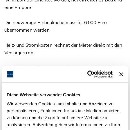
eine Empore.
Die neuwertige Einbauküche muss für 6.000 Euro
übernommen werden.
Heiz- und Stromkosten rechnet der Mieter direkt mit den
Versorgern ab.
Energieausweis liegt zur Besichtigung vor.
Ansprechpartner
Diese Webseite verwendet Cookies
Herr Martin Guido Altmann
Wir verwenden Cookies, um Inhalte und Anzeigen zu
Telefon: 06071 - 391 99 77
personalisieren, Funktionen für soziale Medien anbieten
Telefax: 06071 - 391 99 79
zu können und die Zugriffe auf unsere Website zu
g.altmann@terrakon.de
analysieren. Außerdem geben wir Informationen zu Ihrer