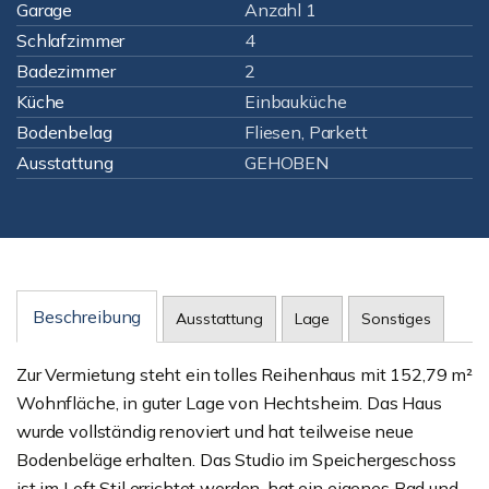
Garage
Anzahl 1
Schlafzimmer
4
Badezimmer
2
Küche
Einbauküche
Bodenbelag
Fliesen, Parkett
Ausstattung
GEHOBEN
Beschreibung
Ausstattung
Lage
Sonstiges
Zur Vermietung steht ein tolles Reihenhaus mit 152,79 m²
Wohnfläche, in guter Lage von Hechtsheim. Das Haus
wurde vollständig renoviert und hat teilweise neue
Bodenbeläge erhalten. Das Studio im Speichergeschoss
ist im Loft Stil errichtet worden, hat ein eigenes Bad und