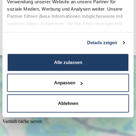
Verwendung unserer Website an unsere Partner für
soziale Medien, Werbung und Analysen weiter. Unsere
Links
Partner führen diese Informationen möglicherweise mit
weiteren Daten zusammen, die Sie ihnen bereitgestellt
Homepage
haben oder die sie im Rahmen Ihrer Nutzung der Dienste
gesammelt haben.
Details zeigen
Alle zulassen
Anpassen
Ablehnen