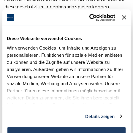
diese geschützt im Innenbereich spielen können.
Die Grundstücksfläche ist geschätzt, da es sich um eine
WEG handelt.
Diese Webseite verwendet Cookies
Wir verwenden Cookies, um Inhalte und Anzeigen zu
Ansprechpartner
personalisieren, Funktionen für soziale Medien anbieten
Info Verkauf
zu können und die Zugriffe auf unsere Website zu
analysieren. Außerdem geben wir Informationen zu Ihrer
Telefon: 06151 - 734 75 950
Verwendung unserer Website an unsere Partner für
Telefax: 06071 - 391 99 79
soziale Medien, Werbung und Analysen weiter. Unsere
verkauf@terrakon.de
Partner führen diese Informationen möglicherweise mit
weiteren Daten zusammen, die Sie ihnen bereitgestellt
haben oder die sie im Rahmen Ihrer Nutzung der Dienste
Links
gesammelt haben.
Details zeigen
Homepage
3D - Rundgang