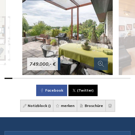
749.000,- €
Facebook
(Twitter)
Notizblock (
)
merken
Broschüre