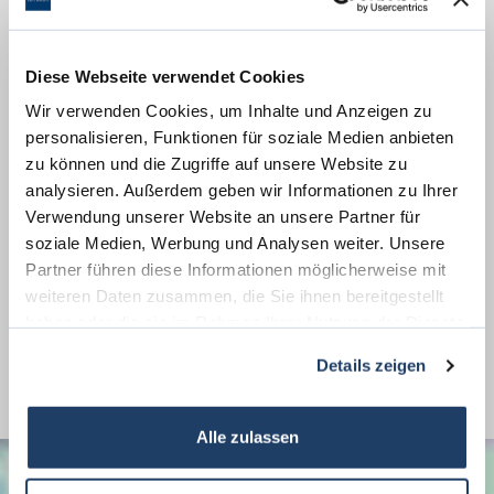
Diese Webseite verwendet Cookies
Weitere Informationen
Wir verwenden Cookies, um Inhalte und Anzeigen zu
personalisieren, Funktionen für soziale Medien anbieten
Wesentlicher Energieträger
Gas
zu können und die Zugriffe auf unsere Website zu
Energieausweis Jahrgang
ab dem 1.5.2014
analysieren. Außerdem geben wir Informationen zu Ihrer
Energieausweis Werteklasse
D
Verwendung unserer Website an unsere Partner für
soziale Medien, Werbung und Analysen weiter. Unsere
Energieausweis Baujahr
1975
Partner führen diese Informationen möglicherweise mit
Energieausweis Gebäudeart
Wohngebäude
weiteren Daten zusammen, die Sie ihnen bereitgestellt
haben oder die sie im Rahmen Ihrer Nutzung der Dienste
Heizung
Zentralheizung
gesammelt haben.
Befeuerung
Gas
Details zeigen
Alle zulassen