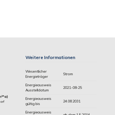
Weitere Informationen
Wesentlicher
Strom
Energieträger
Energieausweis
2021-08-25
Ausstelldatum
m²*a)
Energieausweis
24.08.2031
arf
gültig bis
Energieausweis
ab dem 1.5.2014