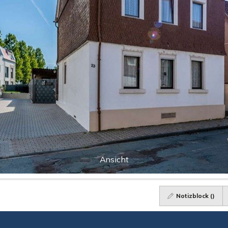
Ansicht
Notizblock (
)