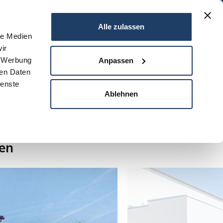
06151 - 734 75 950
Alle zulassen
le Medien
ir
N
SERVICE
NEWS
DARMSTADT
KONTAKT
, Werbung
Anpassen
ren Daten
ienste
Ablehnen
Anzahl der Objekte:
1 | 2
en