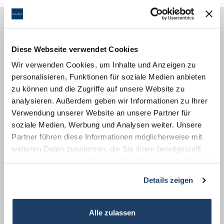
Energieausweis (Verbrauchsausweis)
Diese Webseite verwendet Cookies
Wir verwenden Cookies, um Inhalte und Anzeigen zu
personalisieren, Funktionen für soziale Medien anbieten
zu können und die Zugriffe auf unsere Website zu
analysieren. Außerdem geben wir Informationen zu Ihrer
92 kWh / (m²*a)
Verwendung unserer Website an unsere Partner für
Energieverbrauchskennwert
soziale Medien, Werbung und Analysen weiter. Unsere
Partner führen diese Informationen möglicherweise mit
weiteren Daten zusammen, die Sie ihnen bereitgestellt
haben oder die sie im Rahmen Ihrer Nutzung der Dienste
Weitere Informationen
gesammelt haben.
Details zeigen
Energieausweis Ausstelldatum
2018-08-16
Energieausweis gültig bis
16.08.2028
Alle zulassen