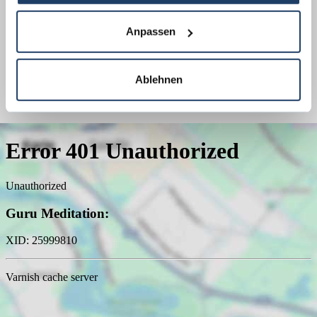
Energieausweis Jahrgang
ab dem 1.5.2014
Energieausweis Werteklasse
C
Anpassen
Energieausweis Baujahr
1993
Energieausweis Gebäudeart
Gewerbe
Ablehnen