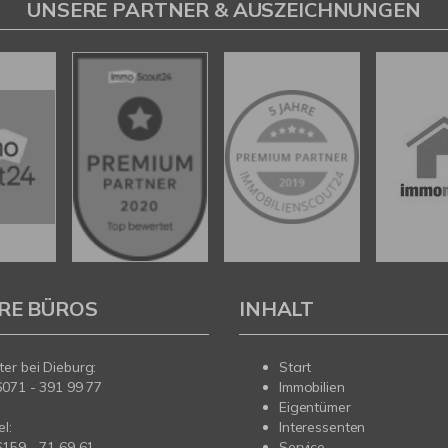
UNSERE PARTNER & AUSZEICHNUNGEN
RE BÜROS
INHALT
er bei Dieburg:
Start
6071 - 391 99 77
Immobilien
Eigentümer
l:
Interessenten
6159 - 71 69 61
Service