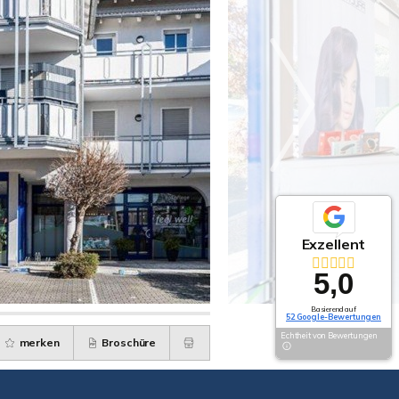
Exzellent
5,0
Basierend auf
52 Google-Bewertungen
Echtheit von Bewertungen
merken
Broschüre