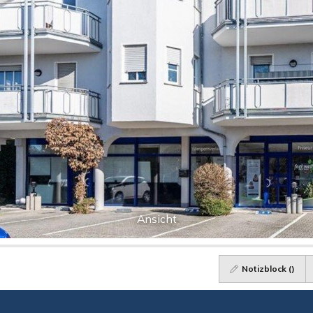
Ansicht
Notizblock (
)