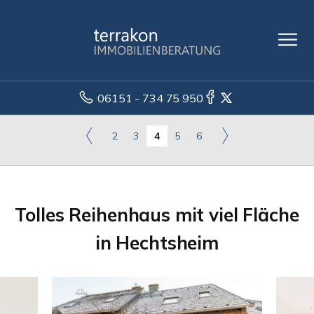
06151 - 734 75 950
2
3
4
5
6
Tolles Reihenhaus mit viel Fläche
in Hechtsheim