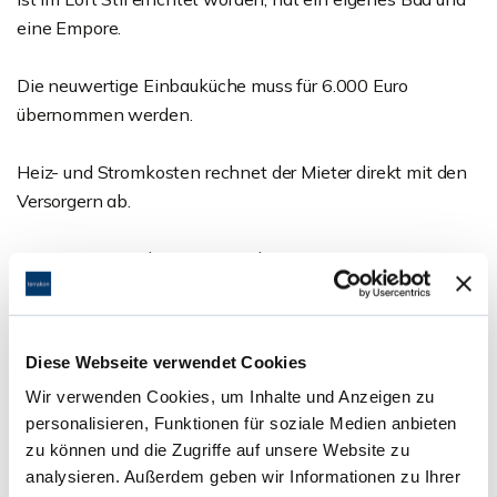
eine Empore.
Die neuwertige Einbauküche muss für 6.000 Euro
übernommen werden.
Heiz- und Stromkosten rechnet der Mieter direkt mit den
Versorgern ab.
Energieausweis liegt zur Besichtigung vor.
Ansprechpartner
Diese Webseite verwendet Cookies
Herr Martin Guido Altmann
Wir verwenden Cookies, um Inhalte und Anzeigen zu
Telefon: 06071 - 391 99 77
personalisieren, Funktionen für soziale Medien anbieten
Telefax: 06071 - 391 99 79
zu können und die Zugriffe auf unsere Website zu
g.altmann@terrakon.de
analysieren. Außerdem geben wir Informationen zu Ihrer