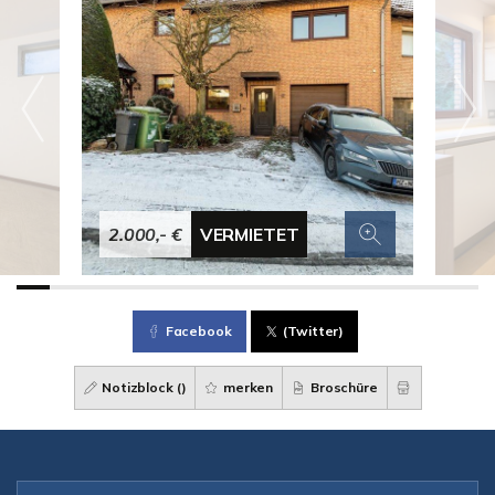
2.000,- €
VERMIETET
Facebook
(Twitter)
Notizblock (
)
merken
Broschüre