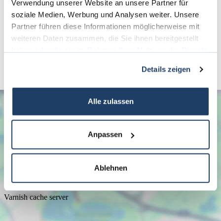
Verwendung unserer Website an unsere Partner für
soziale Medien, Werbung und Analysen weiter. Unsere
Links
Partner führen diese Informationen möglicherweise mit
weiteren Daten zusammen, die Sie ihnen bereitgestellt
Homepage
haben oder die sie im Rahmen Ihrer Nutzung der Dienste
gesammelt haben.
Details zeigen
Alle zulassen
Anpassen
Ablehnen