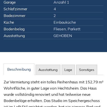
Garage
Anzahl 1
Schlafzimmer
4
Badezimmer
2
Küche
Einbauküche
Bodenbelag
Fliesen, Parkett
Ausstattung
GEHOBEN
Beschreibung
Ausstattung
Lage
Sonstiges
Zur Vermietung steht ein tolles Reihenhaus mit 152,79 m²
Wohnfläche, in guter Lage von Hechtsheim. Das Haus
wurde vollständig renoviert und hat teilweise neue
Bodenbeläge erhalten. Das Studio im Speichergeschoss
ist im Loft Stil errichtet worden, hat ein eigenes Bad und