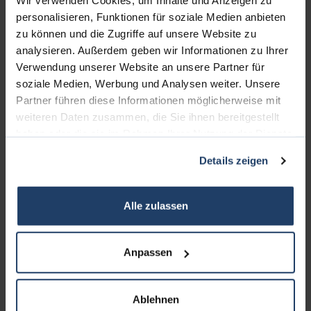
Wir verwenden Cookies, um Inhalte und Anzeigen zu
personalisieren, Funktionen für soziale Medien anbieten
zu können und die Zugriffe auf unsere Website zu
KONTAKT
analysieren. Außerdem geben wir Informationen zu Ihrer
Verwendung unserer Website an unsere Partner für
soziale Medien, Werbung und Analysen weiter. Unsere
terrakon Immobilienberatung
Partner führen diese Informationen möglicherweise mit
Bad Nauheimer Straße 4
weiteren Daten zusammen, die Sie ihnen bereitgestellt
64289 Darmstadt
haben oder die sie im Rahmen Ihrer Nutzung der Dienste
gesammelt haben.
Bürozeiten:
Details zeigen
Mo. - Fr. 9.00 - 18.00 Uhr
Sa. + So. nach Vereinbarung
Alle zulassen
Telefon: 06151-734 75 950
Telefax: 06151-734 75 150
Anpassen
Ablehnen