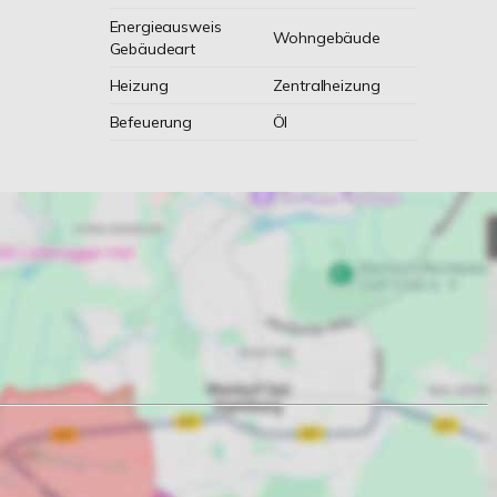
Energieausweis
Wohngebäude
Gebäudeart
Heizung
Zentralheizung
Befeuerung
Öl