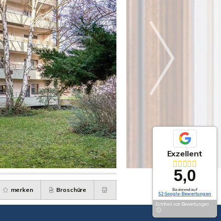
Exzellent
5,0
merken
Broschüre
Basierend auf
52 Google-Bewertungen
Echtheit von Bewertungen